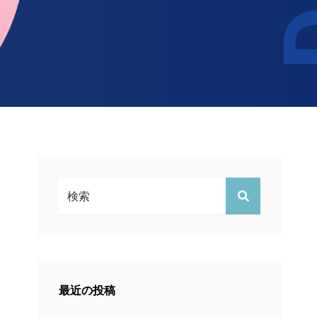
検
検
索:
索
最近の投稿