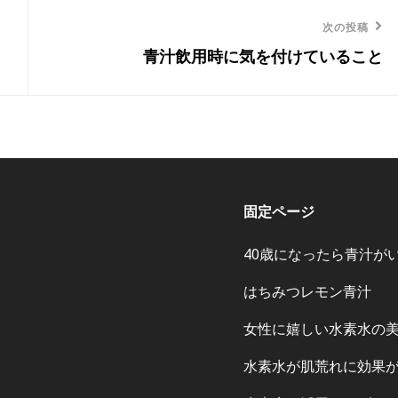
次の投稿
次
青汁飲用時に気を付けていること
の
投
稿
固定ページ
40歳になったら青汁が
はちみつレモン青汁
女性に嬉しい水素水の
水素水が肌荒れに効果