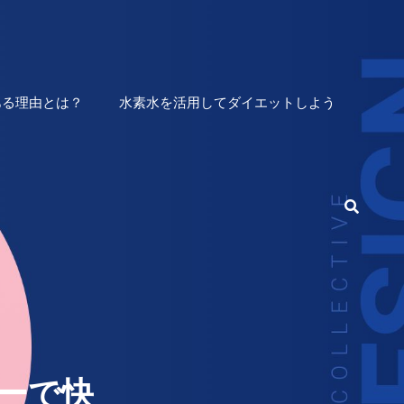
ある理由とは？
水素水を活用してダイエットしよう
検
索
ーで快