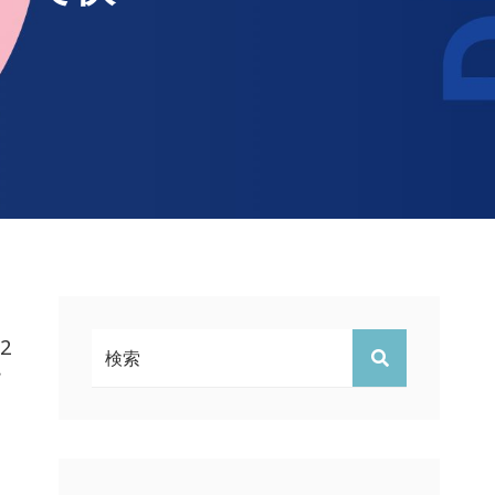
検
2
検
索:
索