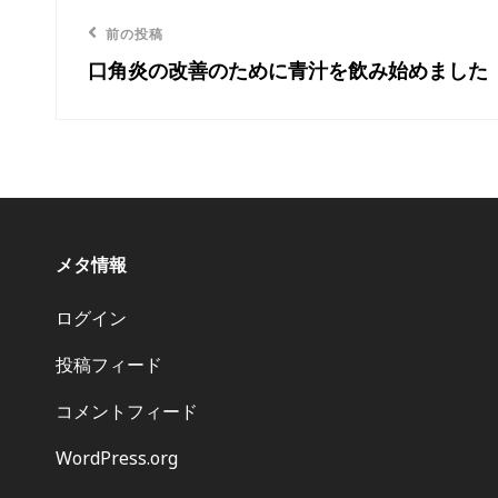
投
リ
ー
前の投稿
前
稿
口角炎の改善のために青汁を飲み始めました
の
ナ
投
稿
ビ
ゲ
ー
メタ情報
シ
ログイン
ョ
投稿フィード
ン
コメントフィード
WordPress.org